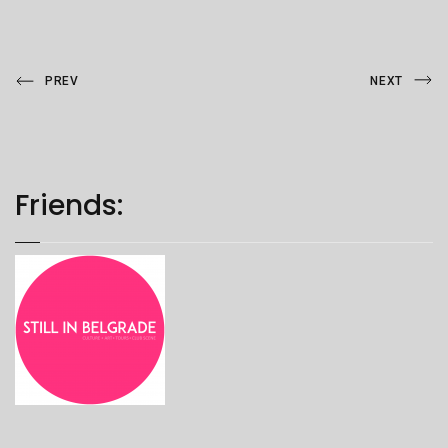
Post
Previous
Next
PREV
NEXT
Post
Post
navigation
Friends: