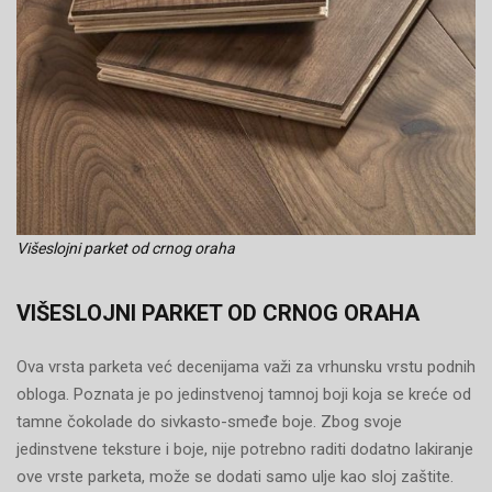
Višeslojni parket od crnog oraha
VIŠESLOJNI PARKET OD CRNOG ORAHA
Ova vrsta parketa već decenijama važi za vrhunsku vrstu podnih
obloga. Poznata je po jedinstvenoj tamnoj boji koja se kreće od
tamne čokolade do sivkasto-smeđe boje. Zbog svoje
jedinstvene teksture i boje, nije potrebno raditi dodatno lakiranje
ove vrste parketa, može se dodati samo ulje kao sloj zaštite.