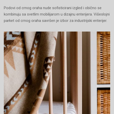
Podovi od crnog oraha nude sofisticirani izgled i obično se
kombinuju sa svetlim mobilijarom u dizajnu enterijera. Višeslojni
parket od crnog oraha savršen je izbor za industrijski enterijer.