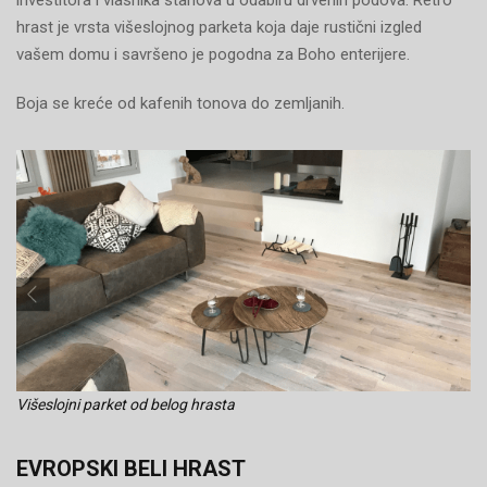
investitora i vlasnika stanova u odabiru drvenih podova. Retro
hrast je vrsta višeslojnog parketa koja daje rustični izgled
vašem domu i savršeno je pogodna za Boho enterijere.
Boja se kreće od kafenih tonova do zemljanih.
Višeslojni parket od belog hrasta
EVROPSKI BELI HRAST