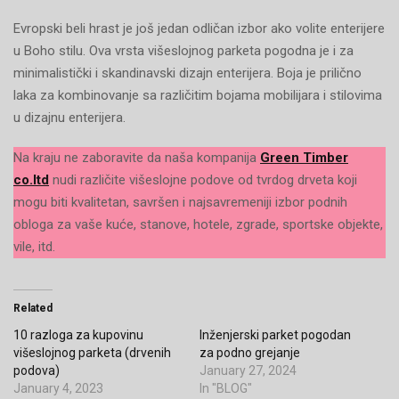
Evropski beli hrast je još jedan odličan izbor ako volite enterijere
u Boho stilu. Ova vrsta višeslojnog parketa pogodna je i za
minimalistički i skandinavski dizajn enterijera. Boja je prilično
laka za kombinovanje sa različitim bojama mobilijara i stilovima
u dizajnu enterijera.
Na kraju ne zaboravite da naša kompanija
Green Timber
co.ltd
nudi različite višeslojne podove od tvrdog drveta koji
mogu biti kvalitetan, savršen i najsavremeniji izbor podnih
obloga za vaše kuće, stanove, hotele, zgrade, sportske objekte,
vile, itd.
Related
10 razloga za kupovinu
Inženjerski parket pogodan
višeslojnog parketa (drvenih
za podno grejanje
podova)
January 27, 2024
January 4, 2023
In "BLOG"