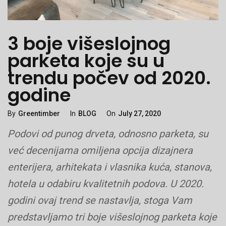
3 boje višeslojnog
parketa koje su u
trendu počev od 2020.
godine
Categories
Posted
By
Greentimber
In
BLOG
On
July 27, 2020
On
Podovi od punog drveta, odnosno parketa, su
već decenijama omiljena opcija dizajnera
enterijera, arhitekata i vlasnika kuća, stanova,
hotela u odabiru kvalitetnih podova. U 2020.
godini ovaj trend se nastavlja, stoga Vam
predstavljamo tri boje višeslojnog parketa koje