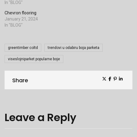
In "BLOG"
Chevron flooring
January 21, 2024
In "BLOG"
Tags
greentimber coltd
trendovi u odabiru boja parketa
viseslojniparket popularne boje
Share
Share
Leave a Reply